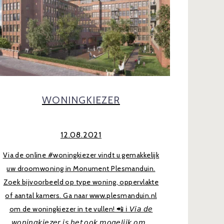
WONINGKIEZER
12.08.2021
Via de online #woningkiezer vindt u gemakkelijk
uw droomwoning in Monument Plesmanduin.
Zoek bijvoorbeeld op type woning, oppervlakte
of aantal kamers. Ga naar www.plesmanduin.nl
om de woningkiezer in te vullen! 📲 ℹ️ 𝘝𝘪𝘢 𝘥𝘦
𝘸𝘰𝘯𝘪𝘯𝘨𝘬𝘪𝘦𝘻𝘦𝘳 𝘪𝘴 𝘩𝘦𝘵 𝘰𝘰𝘬 𝘮𝘰𝘨𝘦𝘭𝘪𝘫𝘬 𝘰𝘮...