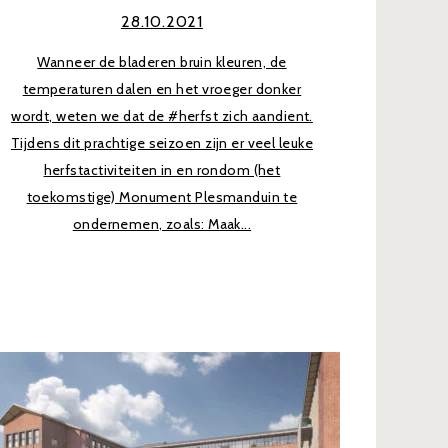
28.10.2021
Wanneer de bladeren bruin kleuren, de
temperaturen dalen en het vroeger donker
wordt, weten we dat de #herfst zich aandient.
Tijdens dit prachtige seizoen zijn er veel leuke
herfstactiviteiten in en rondom (het
toekomstige) Monument Plesmanduin te
ondernemen, zoals: Maak...