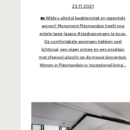
25.11.2021
🏡 Wilde u altijd al karakteristiek en eigentijds
wonen? Monument Plesmanduin heeft nog
enkele twee-laagse #stadswoningen te koop.
De comfortabele woningen hebben veel
lichtinval, een eigen entree en een privétuin
met sfeervol uitzicht op de mooie binnentuin.
Wonen in Plesmanduin is ‘exceptional living’...