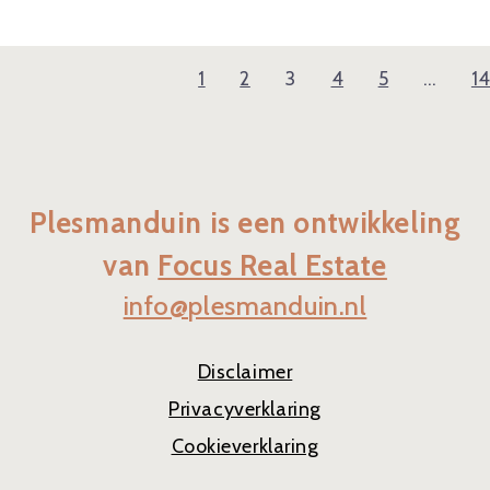
1
2
3
4
5
…
1
Plesmanduin is een ontwikkeling
van
Focus Real Estate
info@plesmanduin.nl
Disclaimer
Privacyverklaring
Cookieverklaring