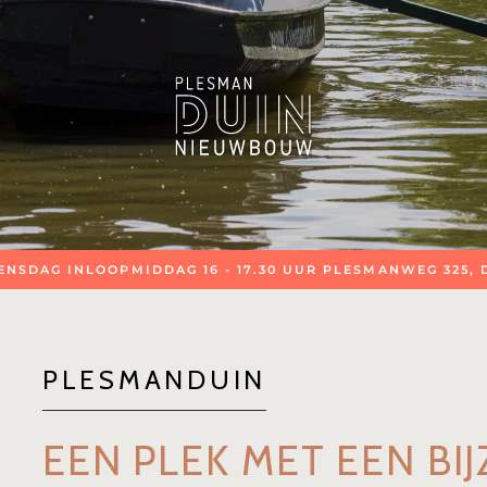
NSDAG INLOOPMIDDAG 16 - 17.30 UUR PLESMANWEG 325,
PLESMANDUIN
EEN PLEK MET EEN B