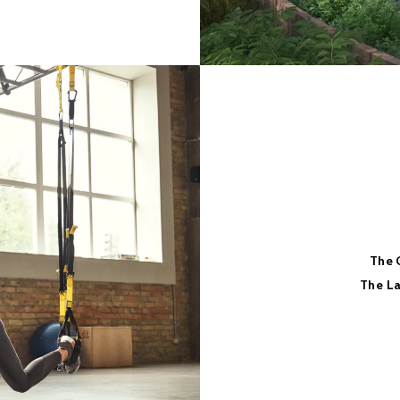
The
The L