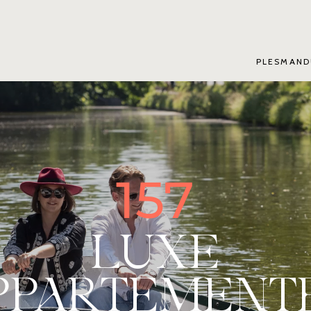
PLESMAND
157
LUXE
PPARTEMENT